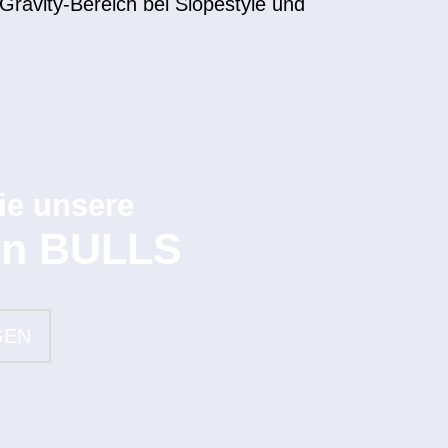
Gravity-Bereich bei Slopestyle und
ie unsere
on BULLS
GEN