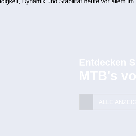
igkeit, Dynamik und Stabilität heute vor allem im 
Entdecken S
MTB's v
ALLE ANZEI