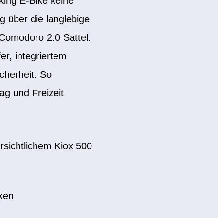
king E-Bike keine
 über die langlebige
omodoro 2.0 Sattel.
r, integriertem
cherheit. So
ag und Freizeit
rsichtlichem Kiox 500
cken