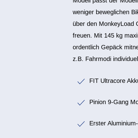
Modell passt der Modell
weniger beweglichen Bi
über den MonkeyLoad Ge
freuen. Mit 145 kg max
ordentlich Gepäck mitne
z.B. Fahrmodi individu
FIT Ultracore Ak
Pinion 9-Gang Mo
Erster Aluminium