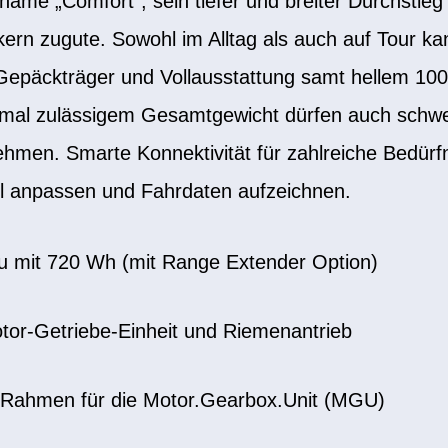
name „Comfort“, sein tiefer und breiter Durchsti
kern zugute. Sowohl im Alltag als auch auf Tour 
päckträger und Vollausstattung samt hellem 100
imal zulässigem Gesamtgewicht dürfen auch schw
hmen. Smarte Konnektivität für zahlreiche Bedürfn
ell anpassen und Fahrdaten aufzeichnen.
ku mit 720 Wh (mit Range Extender Option)
tor-Getriebe-Einheit und Riemenantrieb
-Rahmen für die Motor.Gearbox.Unit (MGU)