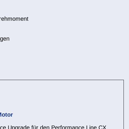
 Drehmoment
igen
Motor
nce Upgrade für den Performance Line CX