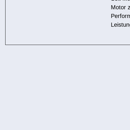
Motor z
Perfor
Leistun